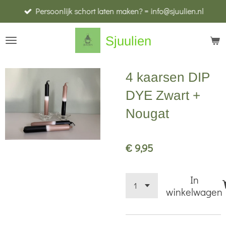
Persoonlijk schort laten maken? = info@sjuulien.nl
Ga
direct
Sjuulien
naar
de
hoofdinhoud
4 kaarsen DIP
DYE Zwart +
Nougat
€ 9,95
In
winkelwagen