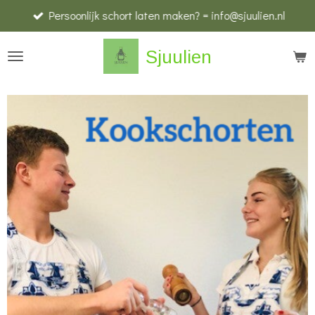
Persoonlijk schort laten maken? = info@sjuulien.nl
Ga
direct
Sjuulien
naar
de
hoofdinhoud