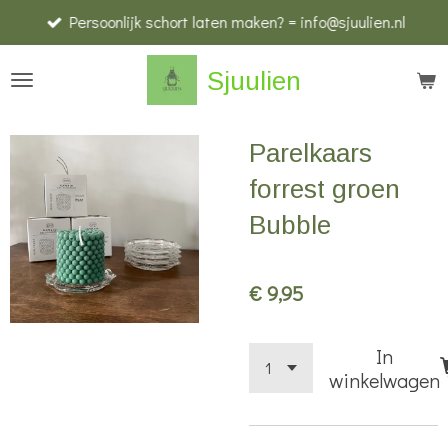
Persoonlijk schort laten maken? = info@sjuulien.nl
Ga
direct
Sjuulien
naar
de
hoofdinhoud
Parelkaars
forrest groen
Bubble
€ 9,95
In
winkelwagen