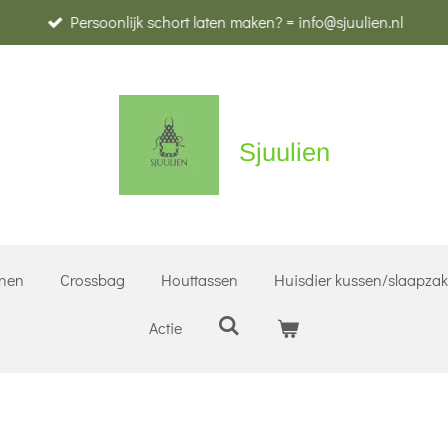
Persoonlijk schort laten maken? = info@sjuulien.nl
Sjuulien
nen
Crossbag
Houttassen
Huisdier kussen/slaapza
Actie