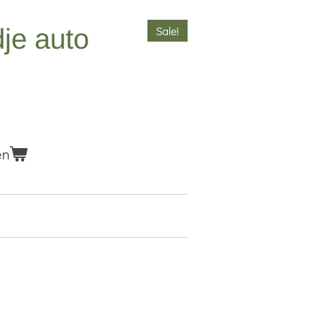
je auto
Sale!
en