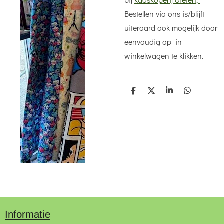
Bestellen via ons is/blijft
uiteraard ook mogelijk door
eenvoudig op in
winkelwagen te klikken.
D
D
S
D
e
e
h
e
l
e
a
l
e
l
r
e
n
e
n
Informatie