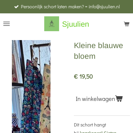
Persoonlijk schort laten maken? = info@sjuulien.nl
Ga
direct
Sjuulien
naar
de
hoofdinhoud
Kleine blauwe
bloem
€ 19,50
In winkelwagen
Dit schort hangt
bij
kaaskoperij Gieten,