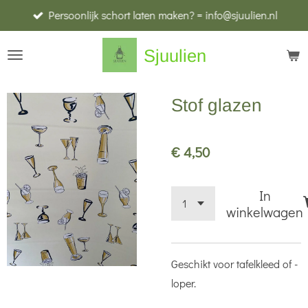
Persoonlijk schort laten maken? = info@sjuulien.nl
Ga
direct
Sjuulien
naar
de
hoofdinhoud
Stof glazen
€ 4,50
In
winkelwagen
Geschikt voor tafelkleed of -
loper.