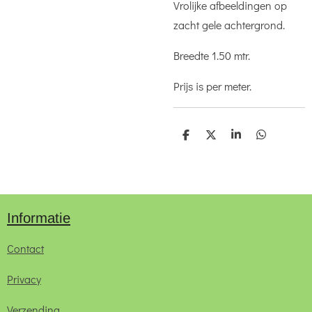
Vrolijke afbeeldingen op
zacht gele achtergrond.
Breedte 1.50 mtr.
Prijs is per meter.
D
D
S
D
e
e
h
e
l
e
a
l
e
l
r
e
n
e
n
Informatie
Contact
Privacy
Verzending