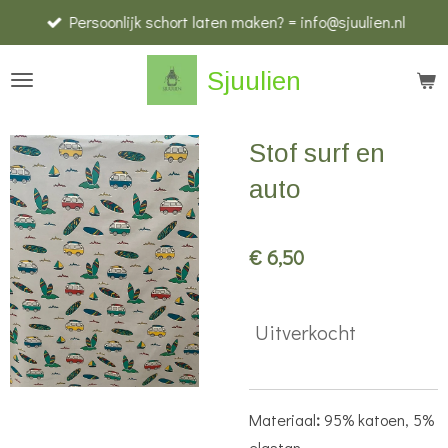
Persoonlijk schort laten maken? = info@sjuulien.nl
Ga
direct
Sjuulien
naar
de
hoofdinhoud
Stof surf en
auto
€ 6,50
Uitverkocht
Materiaal
:
95% katoen, 5%
elastan