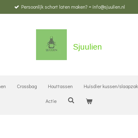
Persoonlijk schort laten maken? = info@sjuulien.nl
Sjuulien
nen
Crossbag
Houttassen
Huisdier kussen/slaapza
Actie