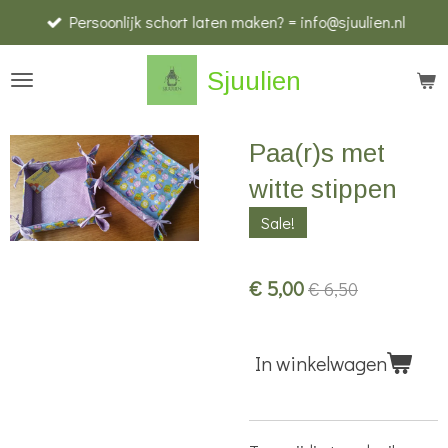
Persoonlijk schort laten maken? = info@sjuulien.nl
Ga
direct
Sjuulien
naar
de
hoofdinhoud
Paa(r)s met
witte stippen
Sale!
€ 5,00
€ 6,50
In winkelwagen