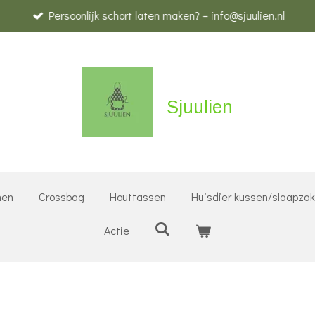
Persoonlijk schort laten maken? = info@sjuulien.nl
Sjuulien
nen
Crossbag
Houttassen
Huisdier kussen/slaapza
Actie