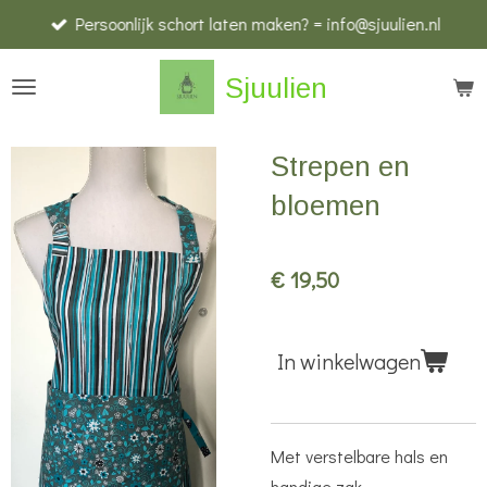
Persoonlijk schort laten maken? = info@sjuulien.nl
Ga
direct
Sjuulien
naar
de
hoofdinhoud
Strepen en
bloemen
€ 19,50
In winkelwagen
Met verstelbare hals en
handige zak.