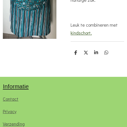
Leuk te combineren met
kindschort.
D
D
S
D
e
e
h
e
l
e
a
l
e
l
r
e
n
e
n
Informatie
Contact
Privacy
Verzending